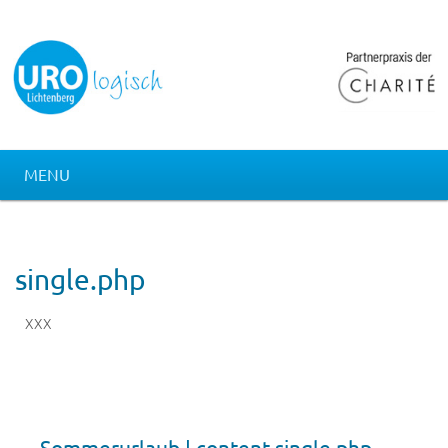
MENU
single.php
XXX
Sommerurlaub | content-single.php