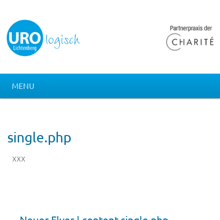
MENU
single.php
XXX
Neuer Flyer | content-single.php